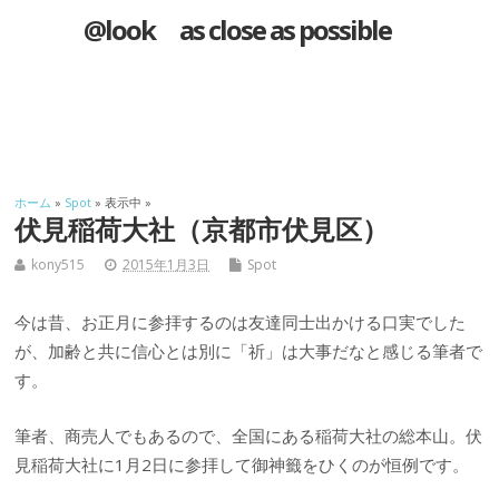
@look as close as possible
ホーム
»
Spot
» 表示中 »
伏見稲荷大社（京都市伏見区）
kony515
2015年1月3日
Spot
今は昔、お正月に参拝するのは友達同士出かける口実でした
が、加齢と共に信心とは別に「祈」は大事だなと感じる筆者で
す。
筆者、商売人でもあるので、全国にある稲荷大社の総本山。伏
見稲荷大社に1月2日に参拝して御神籤をひくのが恒例です。