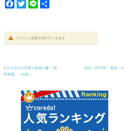
F
T
Li
共
ac
w
n
有
e
itt
e
b
er
o
コメントは受け付けていません
o
k
«
汁も出汁も不要な鶴屋八幡 「鶏
告白（2010年・東宝）
»
卵素麺」（大阪）