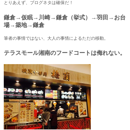
とりあえず、ブログネタは確保だ！
鎌倉→仮眠→川崎→鎌倉（挙式）→羽田→お台
場→築地→鎌倉
筆者の事情ではない、大人の事情によるただの移動。
テラスモール湘南のフードコートは侮れない。