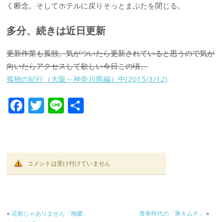
く断念。そしてホテルに戻りそっとまぶたを閉じる。
多分、続きは近日更新
更新作業も孤独。気がついたら更新されていると思うので気が
向いたらアクセスして欲しい今日この頃。
孤独の紀行（大阪～神奈川県編）中(2015/3/12)
F
T
Li
共
ac
w
n
有
e
itt
e
b
er
o
コメントは受け付けていません
o
k
«
花魁じゃありません「梅蘭」
青春時代の「豚キムチ」
»