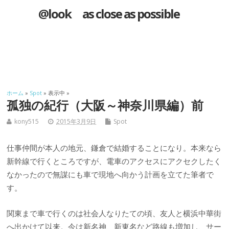
@look as close as possible
ホーム
»
Spot
» 表示中 »
孤独の紀行（大阪～神奈川県編）前
kony515
2015年3月9日
Spot
仕事仲間が本人の地元、鎌倉で結婚することになり。本来なら
新幹線で行くところですが、電車のアクセスにアクセクしたく
なかったので無謀にも車で現地へ向かう計画を立てた筆者で
す。
関東まで車で行くのは社会人なりたての頃、友人と横浜中華街
へ出かけて以来。今は新名神、新東名など路線も増加し、サー