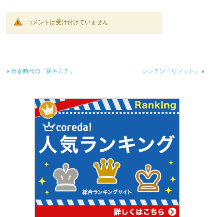
b
er
o
コメントは受け付けていません
o
k
«
青春時代の「豚キムチ」
レンチン「リゾット」
»