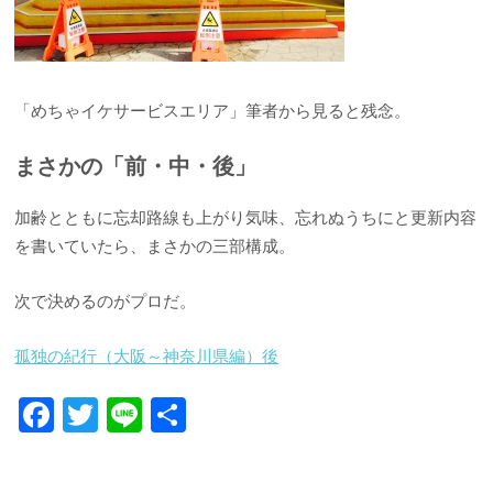
「めちゃイケサービスエリア」筆者から見ると残念。
まさかの「前・中・後」
加齢とともに忘却路線も上がり気味、忘れぬうちにと更新内容
を書いていたら、まさかの三部構成。
次で決めるのがプロだ。
孤独の紀行（大阪～神奈川県編）後
F
T
Li
共
ac
w
n
有
e
itt
e