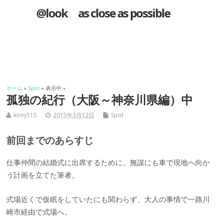
@look as close as possible
ホーム
»
Spot
» 表示中 »
孤独の紀行（大阪～神奈川県編）中
kony515
2015年3月12日
Spot
前回までのあらすじ
仕事仲間の結婚式に出席するために、無謀にも車で現地へ向か
う計画を立てた筆者。
式場近くで仮眠をしていたにも関わらず、大人の事情で一路川
崎市経由で式場へ。