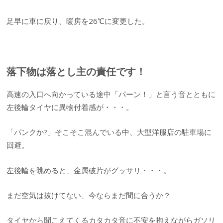
足早に車に戻り、暖房を26℃に変更した。
落下物は落とし主の責任です！
高速の入口へ向かっている途中「パーン！」と言う音とともに
左後輪タイヤに異物付着感が・・・。
「パンクか?」そこそこ混んでいる中、大型洋服店の駐車場に
回避。
左後輪を眺めると、金属破片がグッサリ・・・。
まだ空気は抜けてない、今ならまだ間に合うか？
タイヤから聞こえてくるカタカタ音に不安を抱えながらガソリ