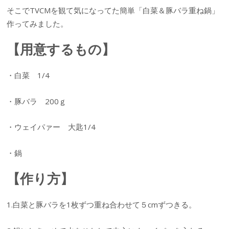
そこでTVCMを観て気になってた簡単「白菜＆豚バラ重ね鍋」
作ってみました。
【用意するもの】
・白菜 1/4
・豚バラ 200ｇ
・ウェイパァー 大匙1/4
・鍋
【作り方】
1.白菜と豚バラを1枚ずつ重ね合わせて５cmずつきる。