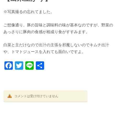
※写真撮るの忘れてました。
ご想像通り、豚の旨味と調味料の味が基本なのですが、野菜の
あっさりに豚肉の食感が相成り食がすすみます。
白菜と主だけなので出汁の主張を邪魔しないのでキムチ出汁
や、トマトジュースを入れても面白いですよ。
F
T
Li
共
ac
w
n
有
e
itt
e
b
er
o
コメントは受け付けていません
o
k