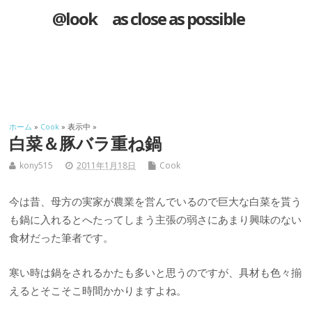
@look as close as possible
ホーム
»
Cook
» 表示中 »
白菜＆豚バラ重ね鍋
kony515
2011年1月18日
Cook
今は昔、母方の実家が農業を営んでいるので巨大な白菜を貰う
も鍋に入れるとへたってしまう主張の弱さにあまり興味のない
食材だった筆者です。
寒い時は鍋をされるかたも多いと思うのですが、具材も色々揃
えるとそこそこ時間かかりますよね。