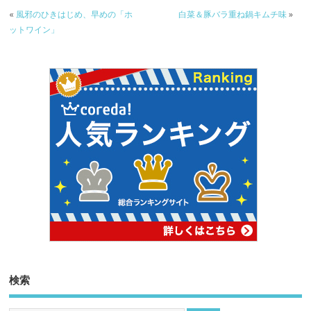
«
風邪のひきはじめ、早めの「ホ
白菜＆豚バラ重ね鍋キムチ味
»
ットワイン」
検索