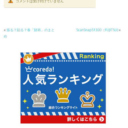
o
コメントは受け付けていません
o
k
«
張る？貼る？春「財布」のまと
ScanSnapS1300（FUJITSU)
»
め