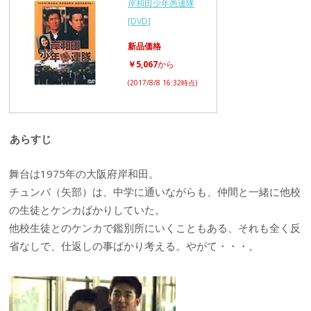
岸和田少年愚連隊
[DVD]
新品価格
￥5,067
から
(2017/8/8 16:32時点)
あらすじ
舞台は1975年の大阪府岸和田。
チュンバ（矢部）は、中学に通いながらも、仲間と一緒に他校
の生徒とケンカばかりしていた。
他校生徒とのケンカで鑑別所にいくこともある、それも全く反
省なしで、仕返しの事ばかり考える。やがて・・・。