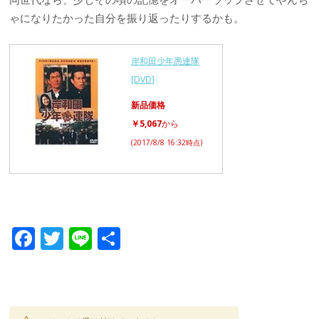
ゃになりたかった自分を振り返ったりするかも。
岸和田少年愚連隊
[DVD]
新品価格
￥5,067
から
(2017/8/8 16:32時点)
F
T
Li
共
ac
w
n
有
e
itt
e
b
er