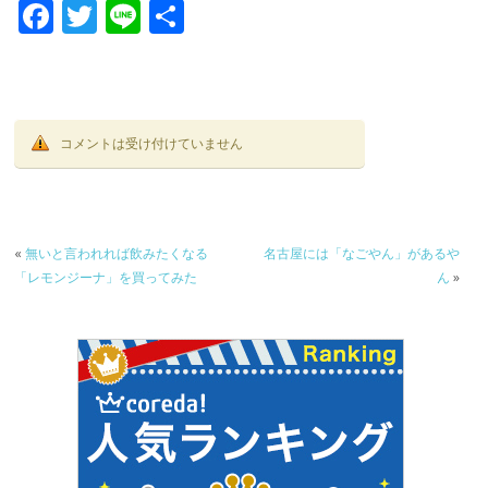
F
T
Li
共
ac
w
n
有
e
itt
e
b
er
o
コメントは受け付けていません
o
k
«
無いと言われれば飲みたくなる
名古屋には「なごやん」があるや
「レモンジーナ」を買ってみた
ん
»