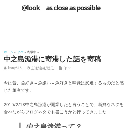
@look as close as possible
ホーム
»
Spot
» 表示中 »
中之島漁港に寄港した話を寄稿
kony515
2015年4月5日
Spot
今は昔、魚好き→魚嫌い→魚好きと味覚は変遷するものだと感
じた筆者です。
2015/2/18中之島漁港が開業したと言うことで、新鮮なネタを
食べながらブログネタでも書こうかと行ってきました。
中之島漁港って？