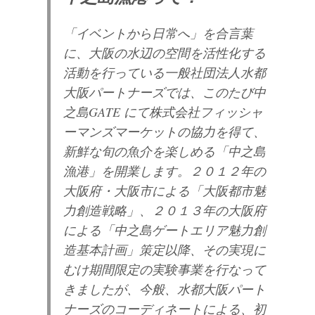
「イベントから日常へ」を合言葉
に、大阪の水辺の空間を活性化する
活動を行っている一般社団法
人水都
大阪パートナーズでは、このたび中
之島GATE にて株式会社フィッシャ
ーマンズマーケット
の協力を得て、
新鮮な旬の魚介を楽しめる「中之島
漁港」を開業します。２０１２年の
大阪府・大
阪市による「大阪都市魅
力創造戦略」、２０１３年の大阪府
による「中之島ゲートエリア魅力創
造基
本計画」策定以降、その実現に
むけ期間限定の実験事業を行なって
きましたが、今般、水都大阪パ
ート
ナーズのコーディネートによる、初