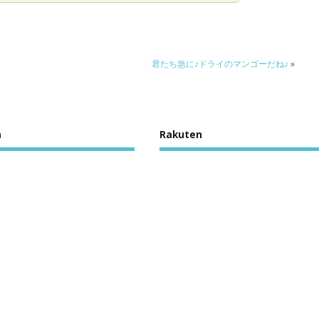
君たち急に♪ドライのマンゴーだね♪
»
n
Rakuten