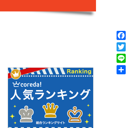
Face
Twitt
Line
共
有