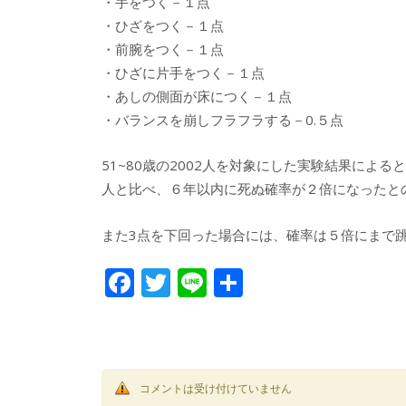
・手をつく－１点
・ひざをつく－１点
・前腕をつく－１点
・ひざに片手をつく－１点
・あしの側面が床につく－１点
・バランスを崩しフラフラする－0.５点
51~80歳の2002人を対象にした実験結果によ
人と比べ、６年以内に死ぬ確率が２倍になったと
また3点を下回った場合には、確率は５倍にまで
F
T
Li
共
ac
w
n
有
e
itt
e
b
er
o
コメントは受け付けていません