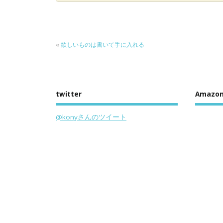
o
k
«
欲しいものは書いて手に入れる
twitter
Amazo
@konyさんのツイート