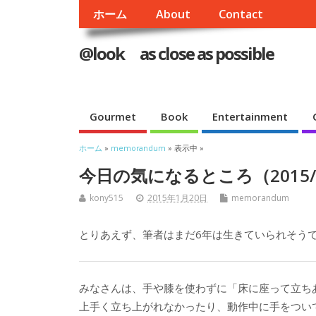
ホーム
About
Contact
@look as close as possible
Gourmet
Book
Entertainment
ホーム
»
memorandum
» 表示中 »
今日の気になるところ（2015/1
kony515
2015年1月20日
memorandum
とりあえず、筆者はまだ6年は生きていられそう
みなさんは、手や膝を使わずに「床に座って立ち
上手く立ち上がれなかったり、動作中に手をつい