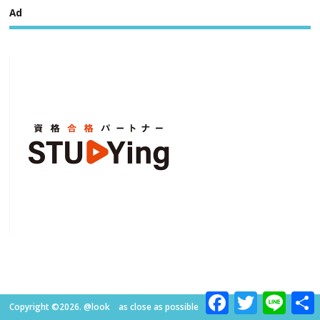
Ad
Facebook
Twitter
Line
Copyright ©2026. @look as close as possible