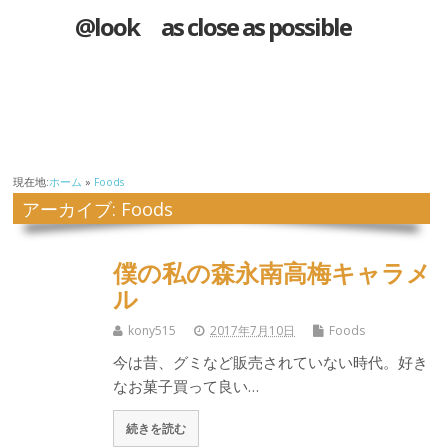
@look as close as possible
現在地:
ホーム
»
Foods
アーカイブ: Foods
僕の私の森永南高梅キャラメ
ル
kony515
2017年7月10日
Foods
今は昔、グミなど販売されていない時代。好き
なお菓子買って良い…
続きを読む